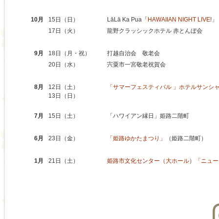
10月
15日（日）
LāLā Ka Pua「
HAWAIIAN NIGHT LIVE!
」
17日（火）
龍野クラッシックホテル 赤とんぼ会
9月
18日（月・祝）
打越自治会 敬老会
20日（水）
宍粟市一宮敬老祝賀会
8月
12日（土）
「サマーフェスティバル 」ホテルサンシ
13日（日）
7月
15日（土）
「ハワイアン縁日」姫路二階町
6月
23日（金）
「姫路ゆかたまつり」
（姫路
1月
21日（土）
姫路市文化センター（大ホール）「ニューイ